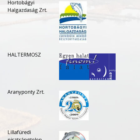
Hortobágyi
Halgazdaság Zrt.
HALTERMOSZ
Aranyponty Zrt.
Lillafüredi
pisztrángtelep