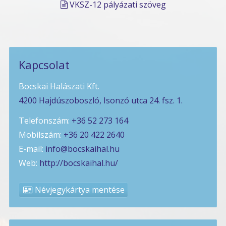
VKSZ-12 pályázati szöveg
Kapcsolat
Bocskai Halászati Kft.
4200 Hajdúszoboszló, Isonzó utca 24. fsz. 1.
Telefonszám:
+36 52 273 164
Mobilszám:
+36 20 422 2640
E-mail:
info@bocskaihal.hu
Web:
http://bocskaihal.hu/
Névjegykártya mentése