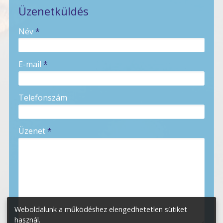
Üzenetküldés
-
Név
*
-
E-mail
*
-
Telefonszám
-
Üzenet
*
-
-
-
Weboldalunk a működéshez elengedhetetlen sütiket
használ.